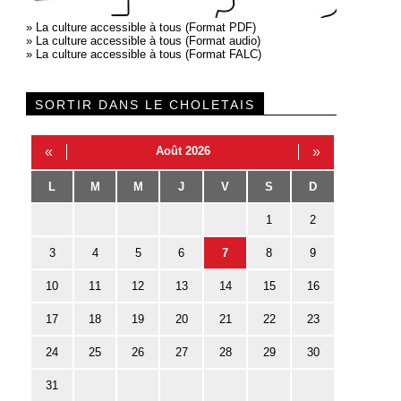
»
La culture accessible à tous (Format PDF)
»
La culture accessible à tous (Format audio)
»
La culture accessible à tous (Format FALC)
SORTIR DANS LE CHOLETAIS
«
Août 2026
»
L
M
M
J
V
S
D
1
2
3
4
5
6
7
8
9
10
11
12
13
14
15
16
17
18
19
20
21
22
23
24
25
26
27
28
29
30
31