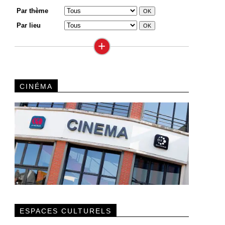
Par thème
Par lieu
+
CINÉMA
ESPACES CULTURELS