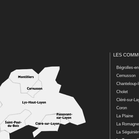
LES COMM
Bégrolles-e
Cernusson
Chanteloup-
Cholet
Cléré-sur-L
Coron
La Plaine
La Romagn
La Séguiniè