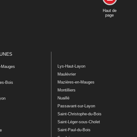
Haut de
page
UNES
Lys-Haut-Layon
n-Mauges
Maulévrier
Mazières-en-Mauges
les-Bois
Montilliers
Nuaillé
ayon
Passavant-sur-Layon
Saint-Christophe-du-Bois
Saint-Léger-sous-Cholet
e
Saint-Paul-du-Bois
re