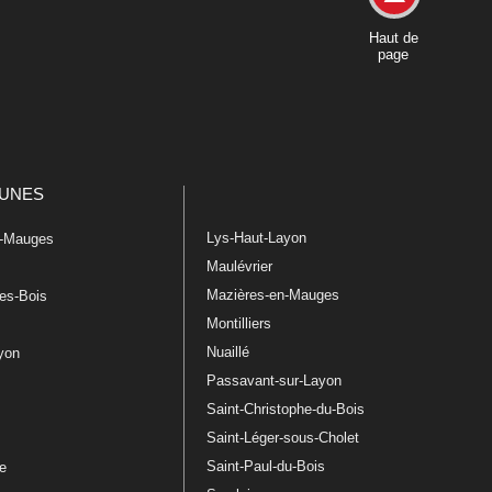
Haut de
page
UNES
Lys-Haut-Layon
n-Mauges
Maulévrier
Mazières-en-Mauges
les-Bois
Montilliers
Nuaillé
ayon
Passavant-sur-Layon
Saint-Christophe-du-Bois
Saint-Léger-sous-Cholet
e
Saint-Paul-du-Bois
re