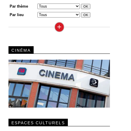
Par thème
Par lieu
+
CINÉMA
ESPACES CULTURELS