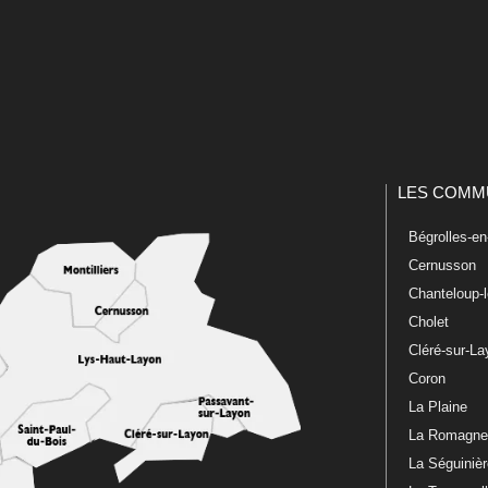
LES COMM
Bégrolles-e
Cernusson
Chanteloup-
Cholet
Cléré-sur-L
Coron
La Plaine
La Romagn
La Séguiniè