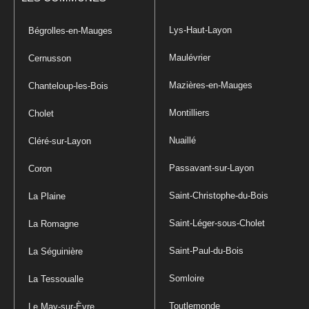
Lys-Haut-Layon
Bégrolles-en-Mauges
Maulévrier
Cernusson
Mazières-en-Mauges
Chanteloup-les-Bois
Montilliers
Cholet
Nuaillé
Cléré-sur-Layon
Passavant-sur-Layon
Coron
Saint-Christophe-du-Bois
La Plaine
Saint-Léger-sous-Cholet
La Romagne
Saint-Paul-du-Bois
La Séguinière
Somloire
La Tessoualle
Toutlemonde
Le May-sur-Èvre