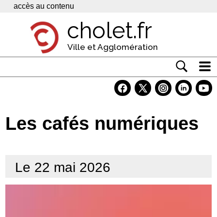
Panneau de gestion des cookies
accès au contenu
cholet.fr
Ville et Agglomération
Actualité
Vivre à Cholet
Les cafés numériques
Economie
Services
Le 22 mai 2026
Contacts