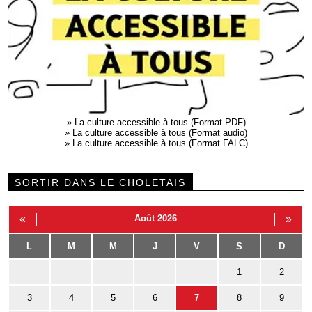
»
La culture accessible à tous (Format PDF)
»
La culture accessible à tous (Format audio)
»
La culture accessible à tous (Format FALC)
SORTIR DANS LE CHOLETAIS
«
Août 2026
»
L
M
M
J
V
S
D
1
2
3
4
5
6
7
8
9