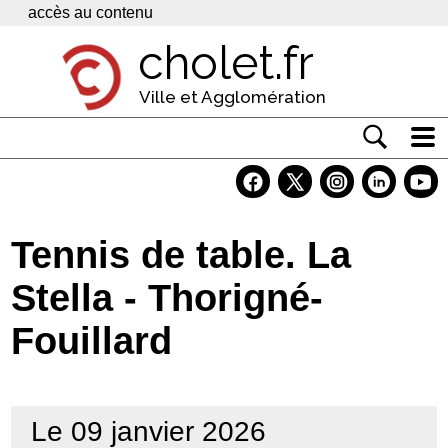
Panneau de gestion des cookies
accès au contenu
cholet.fr
Ville et Agglomération
Actualité
Vivre à Cholet
Tennis de table. La
Economie
Stella - Thorigné-
Services
Fouillard
Contacts
Le 09 janvier 2026