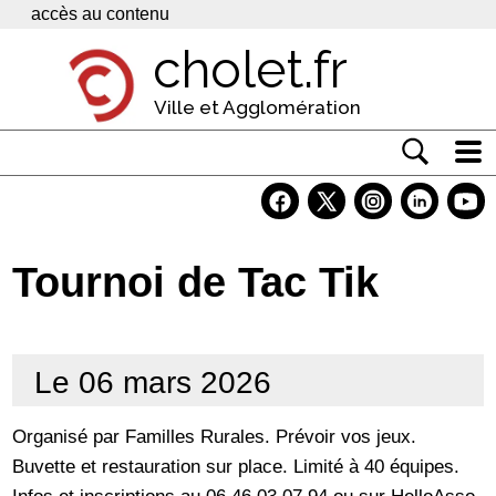
Panneau de gestion des cookies
accès au contenu
cholet.fr
Ville et Agglomération
Actualité
Vivre à Cholet
Tournoi de Tac Tik
Economie
Services
Le 06 mars 2026
Contacts
Organisé par Familles Rurales. Prévoir vos jeux.
Buvette et restauration sur place. Limité à 40 équipes.