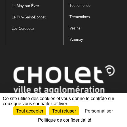
Toutlemonde
Le May-sur-Èvre
Trémentines
Le Puy-Saint-Bonnet
Vezins
Les Cerqueux
Yzernay
Ce site utilise des cookies et vous donne le contrôle sur
ceux que vous souhaitez activer
Mentions légales
|
Politique de confidentialité
|
Politique de gestion
Tout accepter
Tout refuser
Personnaliser
des cookies
|
Plan du site
|
Accessibilité : partiellement conforme
Politique de confidentialité
Artiphp - Ronald Guérin
© 2001-2024 est un logiciel libre distribué sous licence GPL.