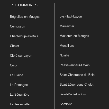
LES COMMUNES
Lys-Haut-Layon
Bégrolles-en-Mauges
Maulévrier
Cernusson
Mazières-en-Mauges
Chanteloup-les-Bois
Montilliers
Cholet
Nuaillé
Cléré-sur-Layon
Passavant-sur-Layon
Coron
Saint-Christophe-du-Bois
La Plaine
Saint-Léger-sous-Cholet
La Romagne
Saint-Paul-du-Bois
La Séguinière
Somloire
La Tessoualle