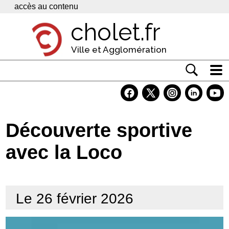
Panneau de gestion des cookies
accès au contenu
cholet.fr
Ville et Agglomération
Actualité
Vivre à Cholet
Découverte sportive
Economie
avec la Loco
Services
Contacts
Le 26 février 2026