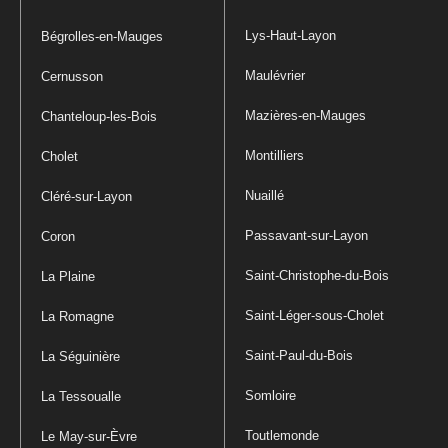
Lys-Haut-Layon
Bégrolles-en-Mauges
Maulévrier
Cernusson
Mazières-en-Mauges
Chanteloup-les-Bois
Montilliers
Cholet
Nuaillé
Cléré-sur-Layon
Passavant-sur-Layon
Coron
Saint-Christophe-du-Bois
La Plaine
Saint-Léger-sous-Cholet
La Romagne
Saint-Paul-du-Bois
La Séguinière
Somloire
La Tessoualle
Toutlemonde
Le May-sur-Èvre