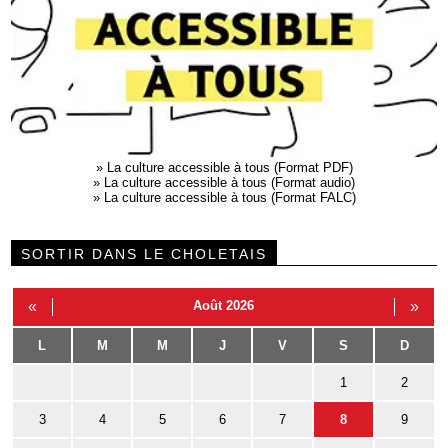
»
La culture accessible à tous (Format PDF)
»
La culture accessible à tous (Format audio)
»
La culture accessible à tous (Format FALC)
SORTIR DANS LE CHOLETAIS
«
Août 2026
»
L
M
M
J
V
S
D
1
2
3
4
5
6
7
8
9