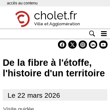
Panneau de gestion des cookies
accès au contenu
cholet.fr
Ville et Agglomération
Actualité
Vivre à Cholet
De la fibre à l'étoffe,
Economie
l'histoire d'un territoire
Services
Contacts
Le 22 mars 2026
Visite guidée