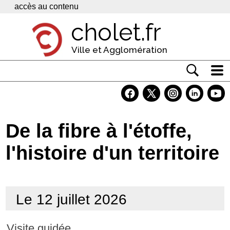
Panneau de gestion des cookies
accès au contenu
cholet.fr
Ville et Agglomération
Actualité
Vivre à Cholet
De la fibre à l'étoffe,
Economie
l'histoire d'un territoire
Services
Contacts
Le 12 juillet 2026
Visite guidée