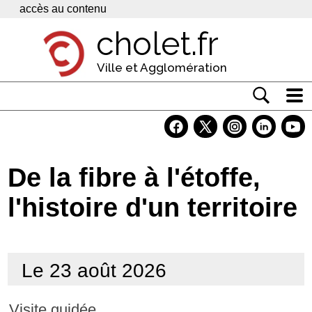
Panneau de gestion des cookies
accès au contenu
cholet.fr
Ville et Agglomération
Actualité
Vivre à Cholet
De la fibre à l'étoffe,
Economie
l'histoire d'un territoire
Services
Contacts
Le 23 août 2026
Visite guidée