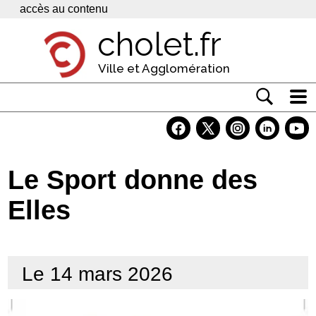
Panneau de gestion des cookies
accès au contenu
cholet.fr
Ville et Agglomération
Actualité
Vivre à Cholet
Le Sport donne des
Economie
Elles
Services
Contacts
Le 14 mars 2026