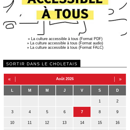
»
La culture accessible à tous (Format PDF)
»
La culture accessible à tous (Format audio)
»
La culture accessible à tous (Format FALC)
SORTIR DANS LE CHOLETAIS
«
Août 2026
»
L
M
M
J
V
S
D
1
2
3
4
5
6
7
8
9
10
11
12
13
14
15
16