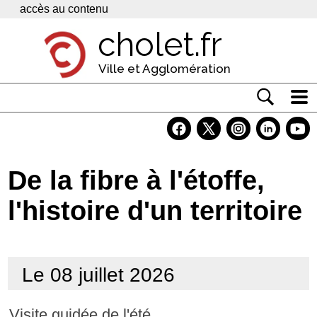
Panneau de gestion des cookies
accès au contenu
cholet.fr
Ville et Agglomération
Actualité
Vivre à Cholet
De la fibre à l'étoffe,
Economie
l'histoire d'un territoire
Services
Contacts
Le 08 juillet 2026
Visite guidée de l'été