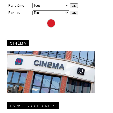
Par thème
Par lieu
+
CINÉMA
ESPACES CULTURELS