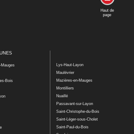
Haut de
page
UNES
Lys-Haut-Layon
n-Mauges
Maulévrier
Mazières-en-Mauges
les-Bois
Montilliers
Nuaillé
ayon
Passavant-sur-Layon
Saint-Christophe-du-Bois
Saint-Léger-sous-Cholet
e
Saint-Paul-du-Bois
re