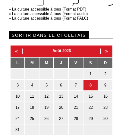
»
La culture accessible à tous (Format PDF)
»
La culture accessible à tous (Format audio)
»
La culture accessible à tous (Format FALC)
SORTIR DANS LE CHOLETAIS
«
Août 2026
»
L
M
M
J
V
S
D
1
2
3
4
5
6
7
8
9
10
11
12
13
14
15
16
17
18
19
20
21
22
23
24
25
26
27
28
29
30
31