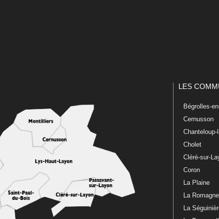
LES COMM
Bégrolles-e
Cernusson
Chanteloup-
Cholet
Cléré-sur-L
Coron
La Plaine
La Romagn
La Séguiniè