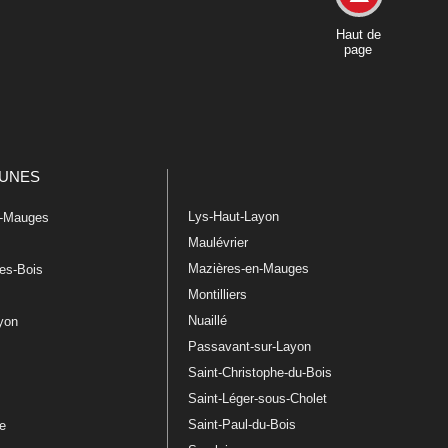
Haut de
page
UNES
Lys-Haut-Layon
n-Mauges
Maulévrier
Mazières-en-Mauges
les-Bois
Montilliers
Nuaillé
ayon
Passavant-sur-Layon
Saint-Christophe-du-Bois
Saint-Léger-sous-Cholet
e
Saint-Paul-du-Bois
re