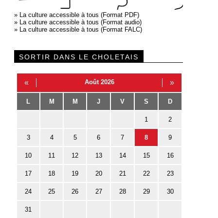
»
La culture accessible à tous (Format PDF)
»
La culture accessible à tous (Format audio)
»
La culture accessible à tous (Format FALC)
SORTIR DANS LE CHOLETAIS
«
Août 2026
»
L
M
M
J
V
S
D
1
2
3
4
5
6
7
8
9
10
11
12
13
14
15
16
17
18
19
20
21
22
23
24
25
26
27
28
29
30
31