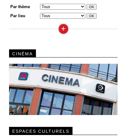
Par thème
Par lieu
+
CINÉMA
ESPACES CULTURELS