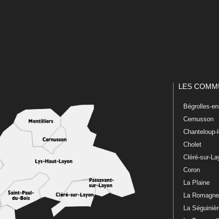
LES COMM
Bégrolles-e
Cernusson
Chanteloup-
Cholet
Cléré-sur-L
Coron
La Plaine
La Romagn
La Séguiniè