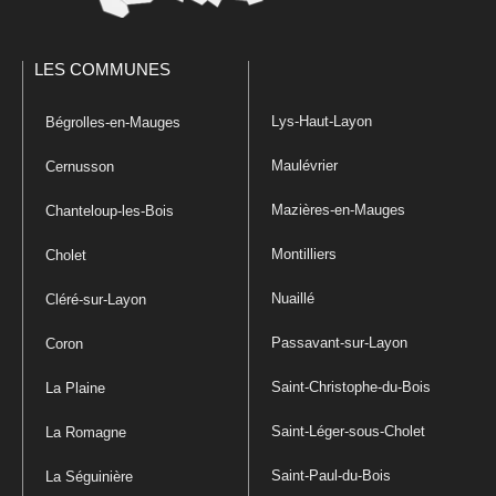
LES COMMUNES
Lys-Haut-Layon
Bégrolles-en-Mauges
Maulévrier
Cernusson
Mazières-en-Mauges
Chanteloup-les-Bois
Montilliers
Cholet
Nuaillé
Cléré-sur-Layon
Passavant-sur-Layon
Coron
Saint-Christophe-du-Bois
La Plaine
Saint-Léger-sous-Cholet
La Romagne
Saint-Paul-du-Bois
La Séguinière