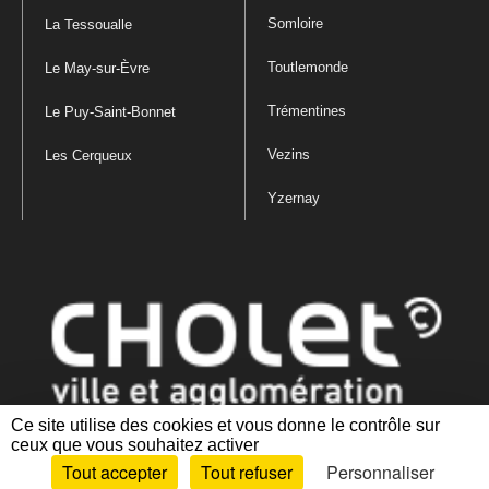
Somloire
La Tessoualle
Toutlemonde
Le May-sur-Èvre
Trémentines
Le Puy-Saint-Bonnet
Vezins
Les Cerqueux
Yzernay
Ce site utilise des cookies et vous donne le contrôle sur
ceux que vous souhaitez activer
Mentions légales
|
Politique de confidentialité
|
Politique de gestion
Tout accepter
Tout refuser
Personnaliser
des cookies
|
Plan du site
|
Accessibilité : partiellement conforme