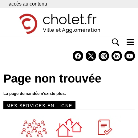
Panneau de gestion des cookies
accès au contenu
cholet.fr
Ville et Agglomération
Actualité
Vivre à Cholet
Page non trouvée
Economie
Services
La page demandée n'existe plus.
Contacts
MES SERVICES EN LIGNE