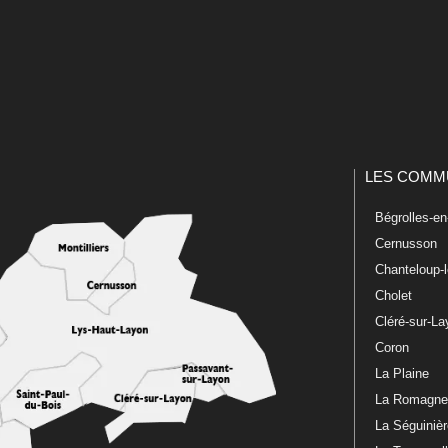
LES COMM
Bégrolles-e
Cernusson
Chanteloup-
Cholet
Cléré-sur-L
Coron
La Plaine
La Romagn
La Séguiniè