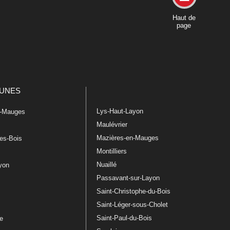
Haut de
page
UNES
Lys-Haut-Layon
n-Mauges
Maulévrier
Mazières-en-Mauges
les-Bois
Montilliers
Nuaillé
ayon
Passavant-sur-Layon
Saint-Christophe-du-Bois
Saint-Léger-sous-Cholet
e
Saint-Paul-du-Bois
re