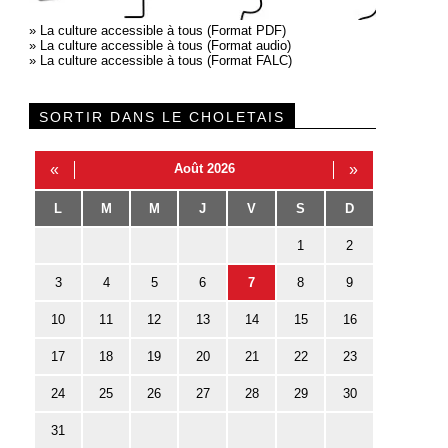
»
La culture accessible à tous (Format PDF)
»
La culture accessible à tous (Format audio)
»
La culture accessible à tous (Format FALC)
SORTIR DANS LE CHOLETAIS
«
Août 2026
»
L
M
M
J
V
S
D
1
2
3
4
5
6
7
8
9
10
11
12
13
14
15
16
17
18
19
20
21
22
23
24
25
26
27
28
29
30
31