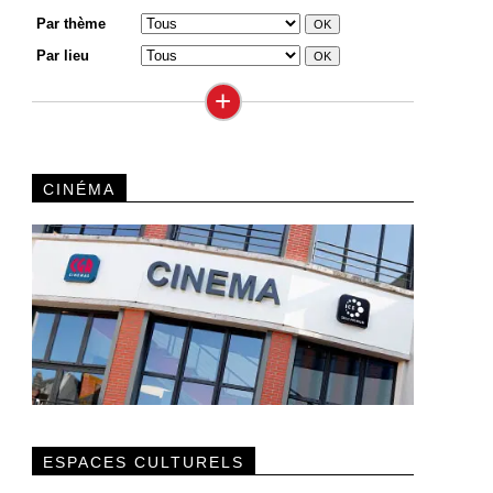
Par thème
Par lieu
+
CINÉMA
ESPACES CULTURELS