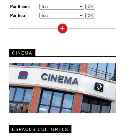
Par thème
Par lieu
+
CINÉMA
ESPACES CULTURELS