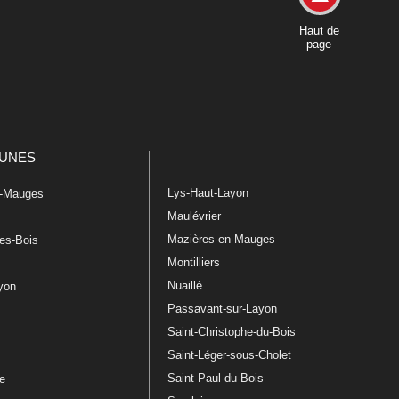
Haut de
page
UNES
Lys-Haut-Layon
n-Mauges
Maulévrier
Mazières-en-Mauges
les-Bois
Montilliers
Nuaillé
ayon
Passavant-sur-Layon
Saint-Christophe-du-Bois
Saint-Léger-sous-Cholet
e
Saint-Paul-du-Bois
re