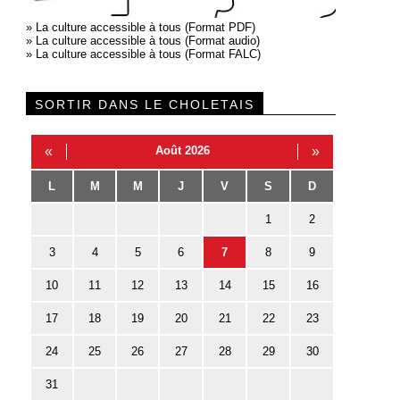
»
La culture accessible à tous (Format PDF)
»
La culture accessible à tous (Format audio)
»
La culture accessible à tous (Format FALC)
SORTIR DANS LE CHOLETAIS
«
Août 2026
»
L
M
M
J
V
S
D
1
2
3
4
5
6
7
8
9
10
11
12
13
14
15
16
17
18
19
20
21
22
23
24
25
26
27
28
29
30
31