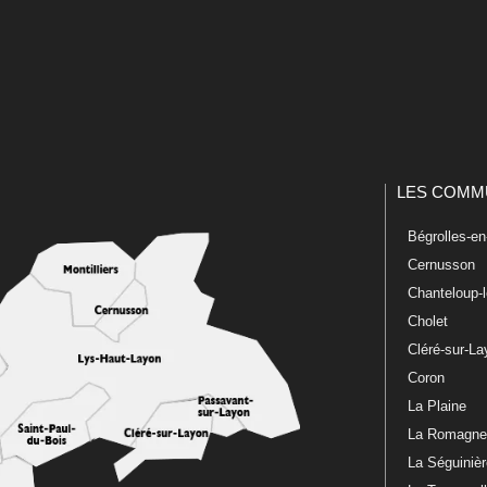
LES COMM
Bégrolles-e
Cernusson
Chanteloup-
Cholet
Cléré-sur-L
Coron
La Plaine
La Romagn
La Séguiniè