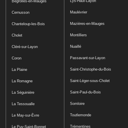
Lys-Haut-Layon
Bégrolles-en-Mauges
Maulévrier
Cernusson
Mazières-en-Mauges
Chanteloup-les-Bois
Montilliers
Cholet
Nuaillé
Cléré-sur-Layon
Passavant-sur-Layon
Coron
Saint-Christophe-du-Bois
La Plaine
Saint-Léger-sous-Cholet
La Romagne
Saint-Paul-du-Bois
La Séguinière
Somloire
La Tessoualle
Toutlemonde
Le May-sur-Èvre
Trémentines
Le Puy-Saint-Bonnet