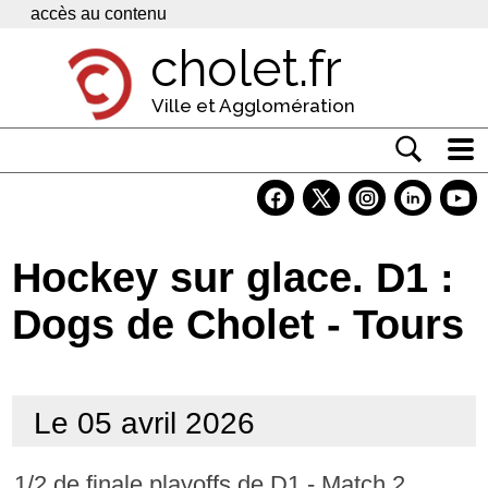
Panneau de gestion des cookies
accès au contenu
cholet.fr
Ville et Agglomération
Actualité
Vivre à Cholet
Hockey sur glace. D1 :
Economie
Dogs de Cholet - Tours
Services
Contacts
Le 05 avril 2026
1/2 de finale playoffs de D1 - Match 2