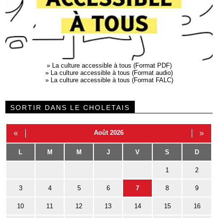
»
La culture accessible à tous (Format PDF)
»
La culture accessible à tous (Format audio)
»
La culture accessible à tous (Format FALC)
SORTIR DANS LE CHOLETAIS
«
Août 2026
»
L
M
M
J
V
S
D
1
2
3
4
5
6
7
8
9
10
11
12
13
14
15
16