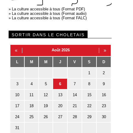
»
La culture accessible à tous (Format PDF)
»
La culture accessible à tous (Format audio)
»
La culture accessible à tous (Format FALC)
SORTIR DANS LE CHOLETAIS
«
Août 2026
»
L
M
M
J
V
S
D
1
2
3
4
5
6
7
8
9
10
11
12
13
14
15
16
17
18
19
20
21
22
23
24
25
26
27
28
29
30
31