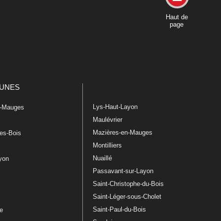
Haut de
page
UNES
Lys-Haut-Layon
n-Mauges
Maulévrier
Mazières-en-Mauges
les-Bois
Montilliers
Nuaillé
ayon
Passavant-sur-Layon
Saint-Christophe-du-Bois
Saint-Léger-sous-Cholet
e
Saint-Paul-du-Bois
re