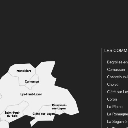
LES COMM
Bégrolles-e
Cernusson
Chanteloup-
Cholet
Cléré-sur-L
Coron
La Plaine
La Romagn
La Séguiniè