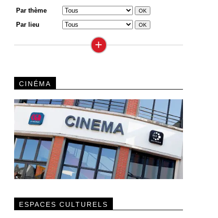
Par thème
Par lieu
+
CINÉMA
ESPACES CULTURELS