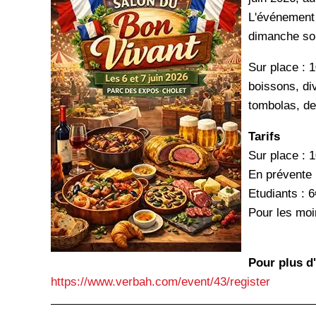
L'événement 
dimanche soi
Sur place : 
boissons, di
tombolas, des
Tarifs
Sur place : 
En prévente 
Etudiants : 6
Pour les moi
Pour plus d
https://www.verbah.com/event/43/register