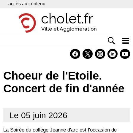
Panneau de gestion des cookies
accès au contenu
cholet.fr
Ville et Agglomération
Actualité
Vivre à Cholet
Choeur de l'Etoile.
Economie
Concert de fin d'année
Services
Contacts
Le 05 juin 2026
La Soirée du collège Jeanne d'arc est l'occasion de