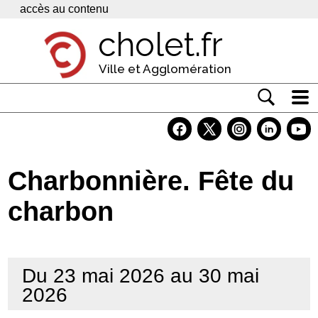
Panneau de gestion des cookies
accès au contenu
cholet.fr
Ville et Agglomération
Actualité
Vivre à Cholet
Charbonnière. Fête du
Economie
charbon
Services
Contacts
Du 23 mai 2026 au 30 mai
2026