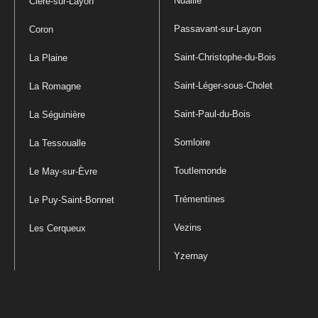
Nuaillé
Cléré-sur-Layon
Passavant-sur-Layon
Coron
Saint-Christophe-du-Bois
La Plaine
Saint-Léger-sous-Cholet
La Romagne
Saint-Paul-du-Bois
La Séguinière
Somloire
La Tessoualle
Toutlemonde
Le May-sur-Èvre
Trémentines
Le Puy-Saint-Bonnet
Vezins
Les Cerqueux
Yzernay