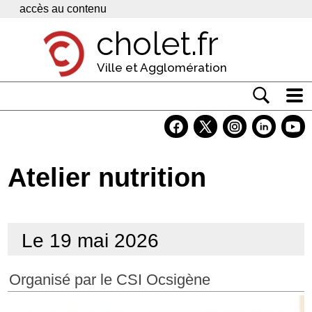
Panneau de gestion des cookies
accès au contenu
cholet.fr
Ville et Agglomération
Actualité
Vivre à Cholet
Atelier nutrition
Economie
Services
Le 19 mai 2026
Contacts
Organisé par le CSI Ocsigène