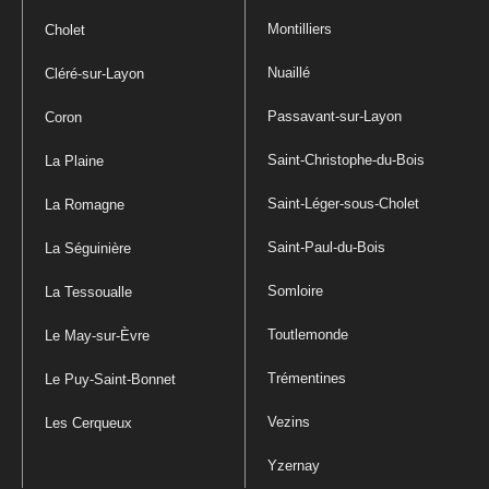
Montilliers
Cholet
Nuaillé
Cléré-sur-Layon
Passavant-sur-Layon
Coron
Saint-Christophe-du-Bois
La Plaine
Saint-Léger-sous-Cholet
La Romagne
Saint-Paul-du-Bois
La Séguinière
Somloire
La Tessoualle
Toutlemonde
Le May-sur-Èvre
Trémentines
Le Puy-Saint-Bonnet
Vezins
Les Cerqueux
Yzernay