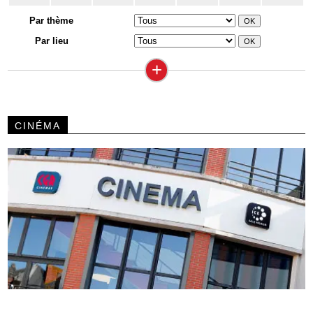
Par thème
Par lieu
+
CINÉMA