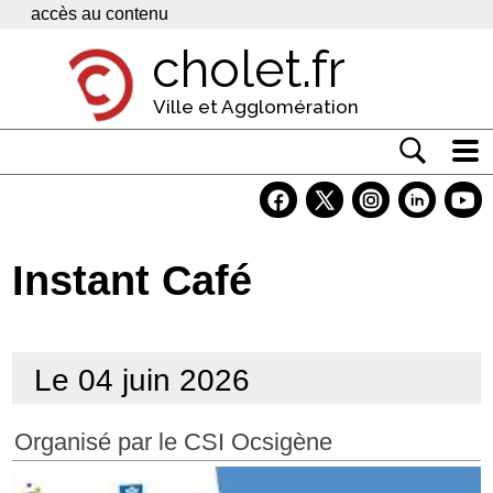
Panneau de gestion des cookies
accès au contenu
cholet.fr
Ville et Agglomération
Actualité
Vivre à Cholet
Instant Café
Economie
Services
Le 04 juin 2026
Contacts
Organisé par le CSI Ocsigène