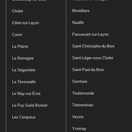
Montilliers
Cholet
Nuaillé
Cléré-sur-Layon
Passavant-sur-Layon
Coron
Saint-Christophe-du-Bois
La Plaine
Saint-Léger-sous-Cholet
La Romagne
Saint-Paul-du-Bois
La Séguinière
Somloire
La Tessoualle
Toutlemonde
Le May-sur-Èvre
Trémentines
Le Puy-Saint-Bonnet
Vezins
Les Cerqueux
Yzernay