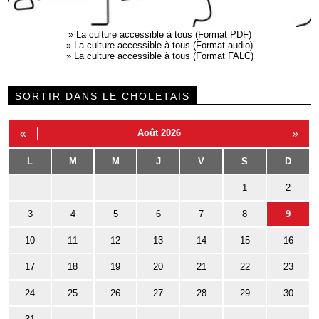
»
La culture accessible à tous (Format PDF)
»
La culture accessible à tous (Format audio)
»
La culture accessible à tous (Format FALC)
SORTIR DANS LE CHOLETAIS
«
Août 2026
»
L
M
M
J
V
S
D
1
2
3
4
5
6
7
8
9
10
11
12
13
14
15
16
17
18
19
20
21
22
23
24
25
26
27
28
29
30