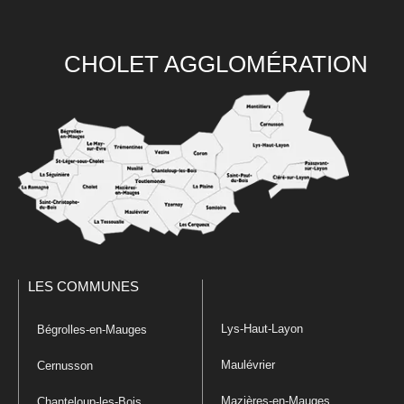
CHOLET AGGLOMÉRATION
LES COMMUNES
Lys-Haut-Layon
Bégrolles-en-Mauges
Maulévrier
Cernusson
Mazières-en-Mauges
Chanteloup-les-Bois