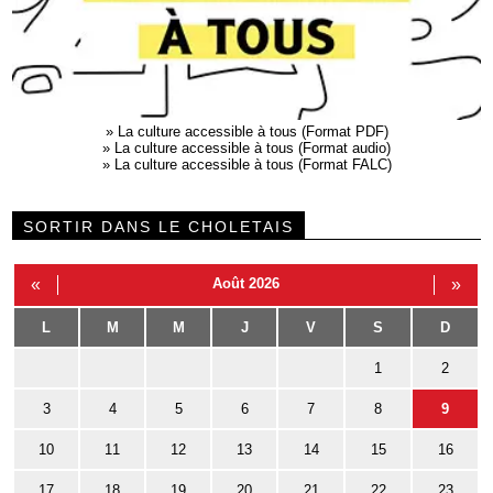
»
La culture accessible à tous (Format PDF)
»
La culture accessible à tous (Format audio)
»
La culture accessible à tous (Format FALC)
SORTIR DANS LE CHOLETAIS
«
Août 2026
»
L
M
M
J
V
S
D
1
2
3
4
5
6
7
8
9
10
11
12
13
14
15
16
17
18
19
20
21
22
23