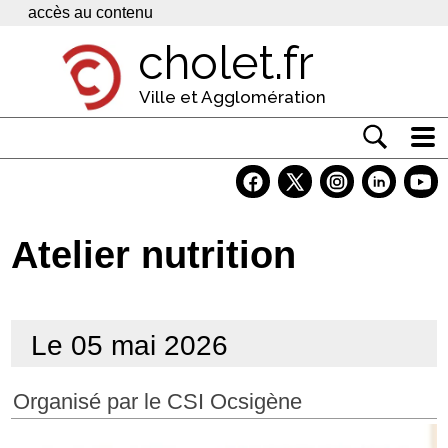
Panneau de gestion des cookies
accès au contenu
cholet.fr
Ville et Agglomération
Actualité
Vivre à Cholet
Atelier nutrition
Economie
Services
Le 05 mai 2026
Contacts
Organisé par le CSI Ocsigène