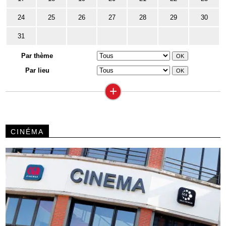
24
25
26
27
28
29
30
31
Par thème
Par lieu
+
CINÉMA