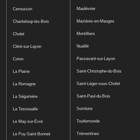
Maulévrier
Cernusson
Mazières-en-Mauges
Chanteloup-les-Bois
Montilliers
Cholet
Nuaillé
Cléré-sur-Layon
Passavant-sur-Layon
Coron
Saint-Christophe-du-Bois
La Plaine
Saint-Léger-sous-Cholet
La Romagne
Saint-Paul-du-Bois
La Séguinière
Somloire
La Tessoualle
Toutlemonde
Le May-sur-Èvre
Trémentines
Le Puy-Saint-Bonnet