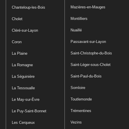
Mazières-en-Mauges
Chanteloup-les-Bois
Montilliers
Cholet
Nuaillé
Cléré-sur-Layon
Passavant-sur-Layon
Coron
Saint-Christophe-du-Bois
La Plaine
Saint-Léger-sous-Cholet
La Romagne
Saint-Paul-du-Bois
La Séguinière
Somloire
La Tessoualle
Toutlemonde
Le May-sur-Èvre
Trémentines
Le Puy-Saint-Bonnet
Vezins
Les Cerqueux