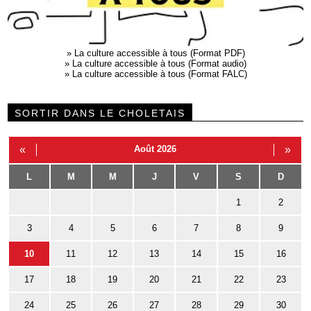
»
La culture accessible à tous (Format PDF)
»
La culture accessible à tous (Format audio)
»
La culture accessible à tous (Format FALC)
SORTIR DANS LE CHOLETAIS
«
Août 2026
»
L
M
M
J
V
S
D
1
2
3
4
5
6
7
8
9
10
11
12
13
14
15
16
17
18
19
20
21
22
23
24
25
26
27
28
29
30