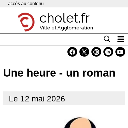
Panneau de gestion des cookies
accès au contenu
cholet.fr
Ville et Agglomération
Actualité
Vivre à Cholet
Une heure - un roman
Economie
Services
Le 12 mai 2026
Contacts