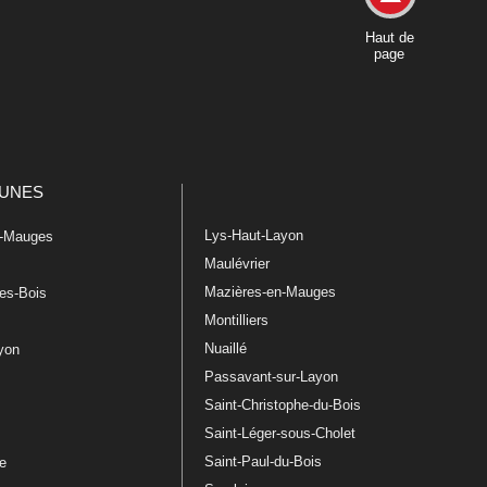
Haut de
page
UNES
Lys-Haut-Layon
n-Mauges
Maulévrier
Mazières-en-Mauges
les-Bois
Montilliers
Nuaillé
ayon
Passavant-sur-Layon
Saint-Christophe-du-Bois
Saint-Léger-sous-Cholet
e
Saint-Paul-du-Bois
re