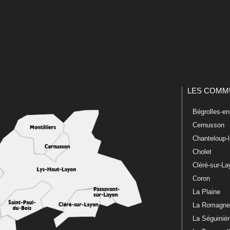
LES COMM
Bégrolles-e
Cernusson
Chanteloup-
Cholet
Cléré-sur-L
Coron
La Plaine
La Romagn
La Séguiniè