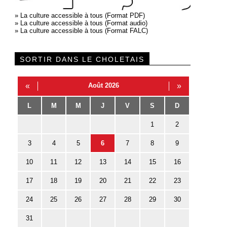
»
La culture accessible à tous (Format PDF)
»
La culture accessible à tous (Format audio)
»
La culture accessible à tous (Format FALC)
SORTIR DANS LE CHOLETAIS
«
Août 2026
»
L
M
M
J
V
S
D
1
2
3
4
5
6
7
8
9
10
11
12
13
14
15
16
17
18
19
20
21
22
23
24
25
26
27
28
29
30
31