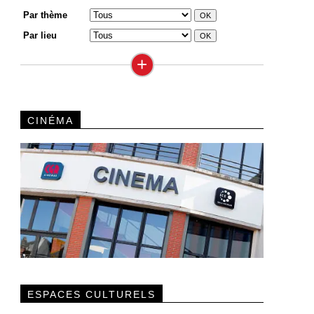
Par thème
Par lieu
+
CINÉMA
ESPACES CULTURELS