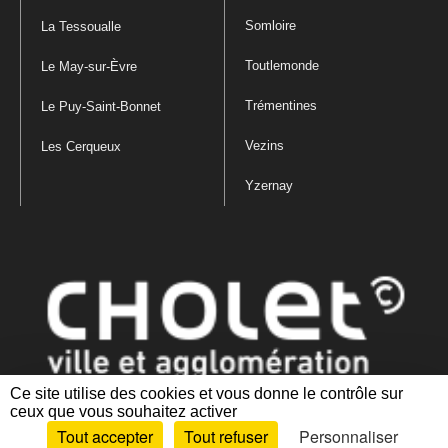
Somloire
La Tessoualle
Toutlemonde
Le May-sur-Èvre
Trémentines
Le Puy-Saint-Bonnet
Vezins
Les Cerqueux
Yzernay
Ce site utilise des cookies et vous donne le contrôle sur
ceux que vous souhaitez activer
Mentions légales
|
Politique de confidentialité
|
Politique de gestion
Tout accepter
Tout refuser
Personnaliser
des cookies
|
Plan du site
|
Accessibilité : partiellement conforme