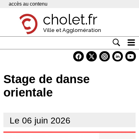
Panneau de gestion des cookies
accès au contenu
cholet.fr
Ville et Agglomération
Actualité
Vivre à Cholet
Stage de danse
Economie
orientale
Services
Contacts
Le 06 juin 2026