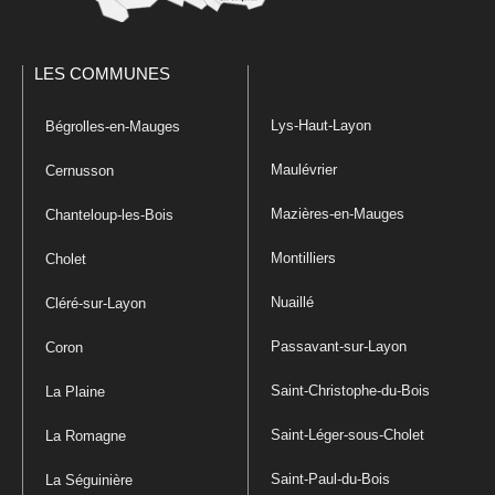
LES COMMUNES
Lys-Haut-Layon
Bégrolles-en-Mauges
Maulévrier
Cernusson
Mazières-en-Mauges
Chanteloup-les-Bois
Montilliers
Cholet
Nuaillé
Cléré-sur-Layon
Passavant-sur-Layon
Coron
Saint-Christophe-du-Bois
La Plaine
Saint-Léger-sous-Cholet
La Romagne
Saint-Paul-du-Bois
La Séguinière