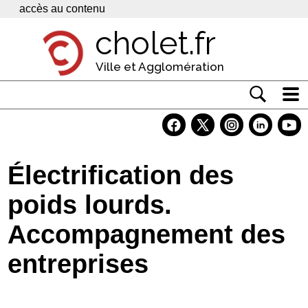
Panneau de gestion des cookies
accès au contenu
cholet.fr
Ville et Agglomération
Actualité
Vivre à Cholet
Électrification des
Economie
poids lourds.
Services
Accompagnement des
Contacts
entreprises