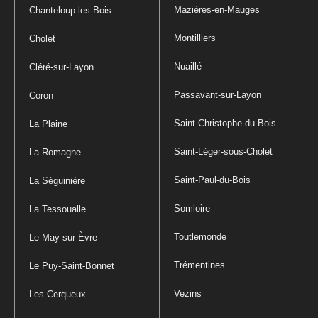
Mazières-en-Mauges
Chanteloup-les-Bois
Montilliers
Cholet
Nuaillé
Cléré-sur-Layon
Passavant-sur-Layon
Coron
Saint-Christophe-du-Bois
La Plaine
Saint-Léger-sous-Cholet
La Romagne
Saint-Paul-du-Bois
La Séguinière
Somloire
La Tessoualle
Toutlemonde
Le May-sur-Èvre
Trémentines
Le Puy-Saint-Bonnet
Vezins
Les Cerqueux