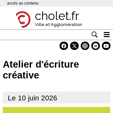
Panneau de gestion des cookies
accès au contenu
cholet.fr
Ville et Agglomération
Actualité
Vivre à Cholet
Atelier d'écriture
Economie
créative
Services
Contacts
Le 10 juin 2026