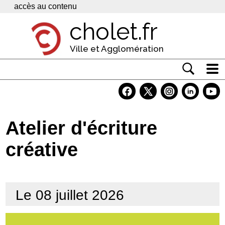
Panneau de gestion des cookies
accès au contenu
cholet.fr
Ville et Agglomération
Actualité
Vivre à Cholet
Atelier d'écriture
Economie
créative
Services
Contacts
Le 08 juillet 2026