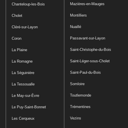
Mazières-en-Mauges
Chanteloup-les-Bois
Montilliers
Cholet
Nuaillé
Cléré-sur-Layon
Passavant-sur-Layon
Coron
Saint-Christophe-du-Bois
La Plaine
Saint-Léger-sous-Cholet
La Romagne
Saint-Paul-du-Bois
La Séguinière
Somloire
La Tessoualle
Toutlemonde
Le May-sur-Èvre
Trémentines
Le Puy-Saint-Bonnet
Vezins
Les Cerqueux