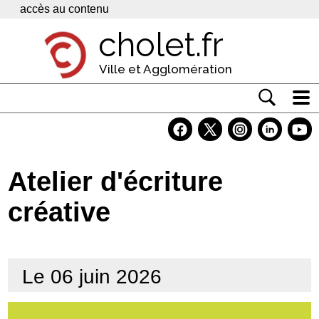
Panneau de gestion des cookies
accès au contenu
cholet.fr
Ville et Agglomération
Actualité
Vivre à Cholet
Atelier d'écriture
Economie
créative
Services
Contacts
Le 06 juin 2026