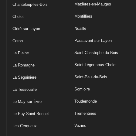
Mazières-en-Mauges
Chanteloup-les-Bois
Montilliers
Cholet
Nuaillé
Cléré-sur-Layon
Passavant-sur-Layon
Coron
Saint-Christophe-du-Bois
La Plaine
Saint-Léger-sous-Cholet
La Romagne
Saint-Paul-du-Bois
La Séguinière
Somloire
La Tessoualle
Toutlemonde
Le May-sur-Èvre
Trémentines
Le Puy-Saint-Bonnet
Vezins
Les Cerqueux