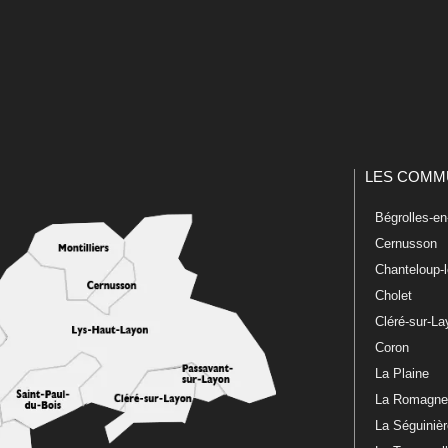
LES COMM
Bégrolles-e
Cernusson
Chanteloup-
Cholet
Cléré-sur-L
Coron
La Plaine
La Romagn
La Séguiniè