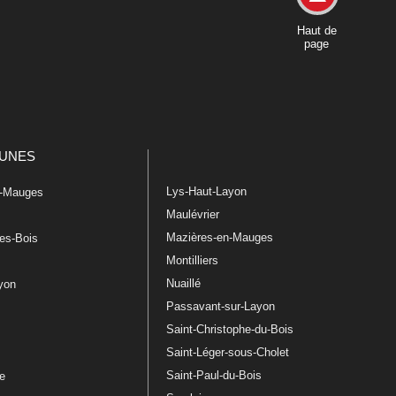
Haut de
page
UNES
Lys-Haut-Layon
n-Mauges
Maulévrier
Mazières-en-Mauges
les-Bois
Montilliers
Nuaillé
ayon
Passavant-sur-Layon
Saint-Christophe-du-Bois
Saint-Léger-sous-Cholet
e
Saint-Paul-du-Bois
re