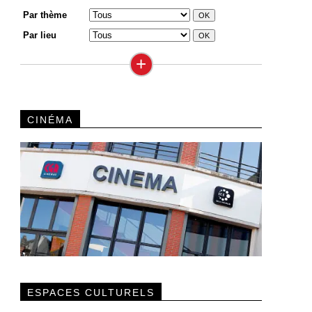
Par thème
Par lieu
+
CINÉMA
ESPACES CULTURELS