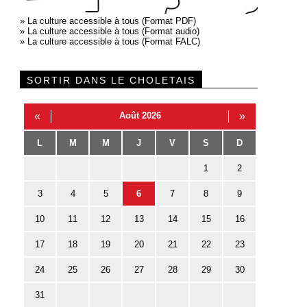
»
La culture accessible à tous (Format PDF)
»
La culture accessible à tous (Format audio)
»
La culture accessible à tous (Format FALC)
SORTIR DANS LE CHOLETAIS
«
Août 2026
»
L
M
M
J
V
S
D
1
2
3
4
5
6
7
8
9
10
11
12
13
14
15
16
17
18
19
20
21
22
23
24
25
26
27
28
29
30
31