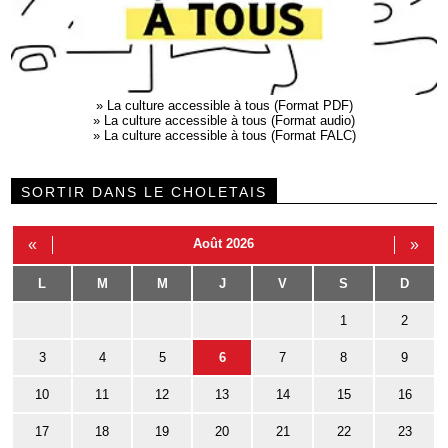
»
La culture accessible à tous (Format PDF)
»
La culture accessible à tous (Format audio)
»
La culture accessible à tous (Format FALC)
SORTIR DANS LE CHOLETAIS
«
Août 2026
»
L
M
M
J
V
S
D
1
2
3
4
5
6
7
8
9
10
11
12
13
14
15
16
17
18
19
20
21
22
23