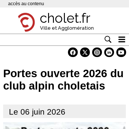
Panneau de gestion des cookies
accès au contenu
cholet.fr
Ville et Agglomération
Actualité
Vivre à Cholet
Portes ouverte 2026 du
Economie
club alpin choletais
Services
Contacts
Le 06 juin 2026