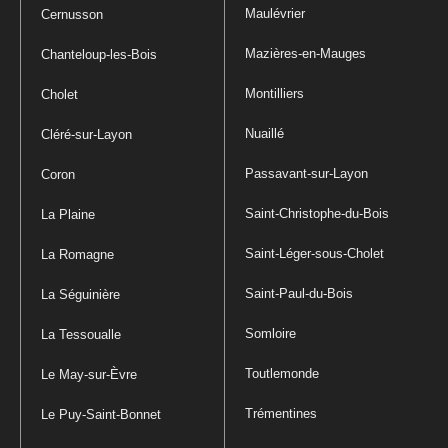
Maulévrier
Cernusson
Mazières-en-Mauges
Chanteloup-les-Bois
Montilliers
Cholet
Nuaillé
Cléré-sur-Layon
Passavant-sur-Layon
Coron
Saint-Christophe-du-Bois
La Plaine
Saint-Léger-sous-Cholet
La Romagne
Saint-Paul-du-Bois
La Séguinière
Somloire
La Tessoualle
Toutlemonde
Le May-sur-Èvre
Trémentines
Le Puy-Saint-Bonnet