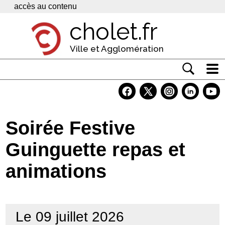
Panneau de gestion des cookies
accès au contenu
cholet.fr
Ville et Agglomération
Actualité
Vivre à Cholet
Soirée Festive
Economie
Guinguette repas et
Services
animations
Contacts
Le 09 juillet 2026