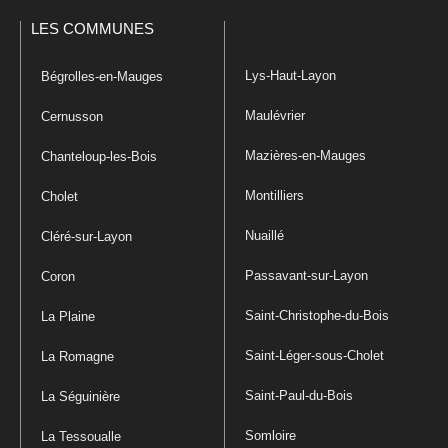
LES COMMUNES
Lys-Haut-Layon
Bégrolles-en-Mauges
Maulévrier
Cernusson
Mazières-en-Mauges
Chanteloup-les-Bois
Montilliers
Cholet
Nuaillé
Cléré-sur-Layon
Passavant-sur-Layon
Coron
Saint-Christophe-du-Bois
La Plaine
Saint-Léger-sous-Cholet
La Romagne
Saint-Paul-du-Bois
La Séguinière
Somloire
La Tessoualle