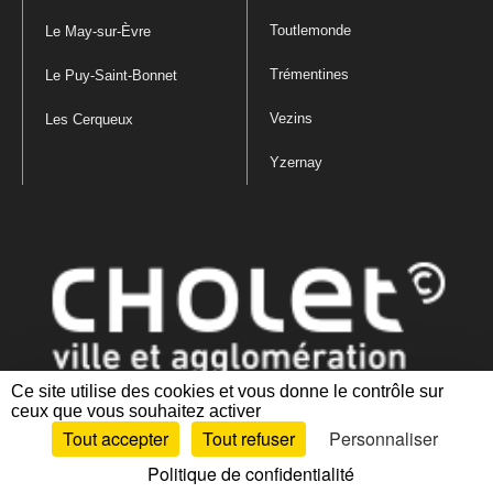
Toutlemonde
Le May-sur-Èvre
Trémentines
Le Puy-Saint-Bonnet
Vezins
Les Cerqueux
Yzernay
Ce site utilise des cookies et vous donne le contrôle sur
ceux que vous souhaitez activer
Mentions légales
|
Politique de confidentialité
|
Politique de gestion
Tout accepter
Tout refuser
Personnaliser
des cookies
|
Plan du site
|
Accessibilité : partiellement conforme
Politique de confidentialité
Artiphp - Ronald Guérin
© 2001-2024 est un logiciel libre distribué sous licence GPL.