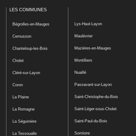
LES COMMUNES
Lys-Haut-Layon
Bégrolles-en-Mauges
Maulévrier
Cernusson
Mazières-en-Mauges
Chanteloup-les-Bois
Montilliers
Cholet
Nuaillé
Cléré-sur-Layon
Passavant-sur-Layon
Coron
Saint-Christophe-du-Bois
La Plaine
Saint-Léger-sous-Cholet
La Romagne
Saint-Paul-du-Bois
La Séguinière
Somloire
La Tessoualle