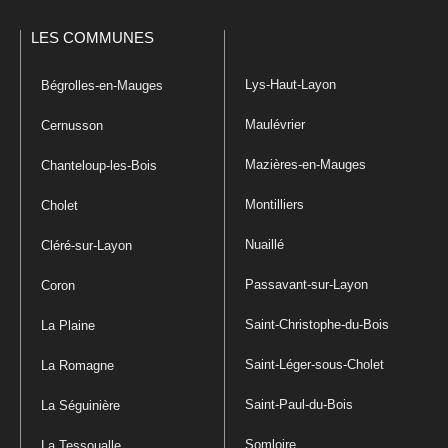
LES COMMUNES
Lys-Haut-Layon
Bégrolles-en-Mauges
Maulévrier
Cernusson
Mazières-en-Mauges
Chanteloup-les-Bois
Montilliers
Cholet
Nuaillé
Cléré-sur-Layon
Passavant-sur-Layon
Coron
Saint-Christophe-du-Bois
La Plaine
Saint-Léger-sous-Cholet
La Romagne
Saint-Paul-du-Bois
La Séguinière
Somloire
La Tessoualle