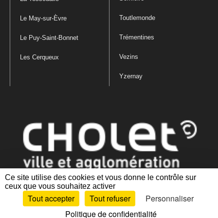
Toutlemonde
Le May-sur-Èvre
Trémentines
Le Puy-Saint-Bonnet
Vezins
Les Cerqueux
Yzernay
Ce site utilise des cookies et vous donne le contrôle sur
ceux que vous souhaitez activer
Mentions légales
|
Politique de confidentialité
|
Politique de gestion
Tout accepter
Tout refuser
Personnaliser
des cookies
|
Plan du site
|
Accessibilité : partiellement conforme
Politique de confidentialité