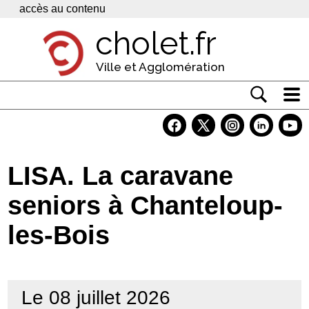
Panneau de gestion des cookies
accès au contenu
cholet.fr
Ville et Agglomération
Actualité
Vivre à Cholet
LISA. La caravane
Economie
seniors à Chanteloup-
Services
les-Bois
Contacts
Le 08 juillet 2026