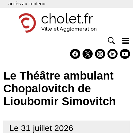
Panneau de gestion des cookies
accès au contenu
cholet.fr
Ville et Agglomération
Actualité
Vivre à Cholet
Le Théâtre ambulant
Economie
Chopalovitch de
Services
Lioubomir Simovitch
Contacts
Le 31 juillet 2026