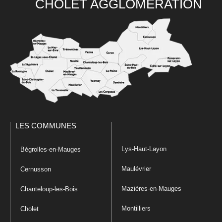
CHOLET AGGLOMÉRATION
LES COMMUNES
Lys-Haut-Layon
Bégrolles-en-Mauges
Maulévrier
Cernusson
Mazières-en-Mauges
Chanteloup-les-Bois
Montilliers
Cholet