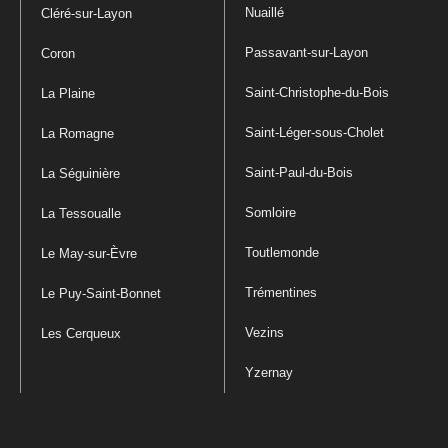
Nuaillé
Cléré-sur-Layon
Passavant-sur-Layon
Coron
Saint-Christophe-du-Bois
La Plaine
Saint-Léger-sous-Cholet
La Romagne
Saint-Paul-du-Bois
La Séguinière
Somloire
La Tessoualle
Toutlemonde
Le May-sur-Èvre
Trémentines
Le Puy-Saint-Bonnet
Vezins
Les Cerqueux
Yzernay