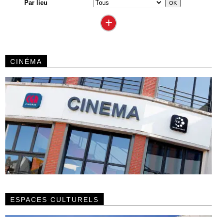
Par lieu
+
CINÉMA
ESPACES CULTURELS