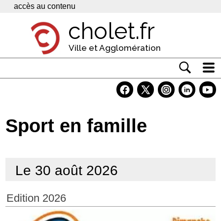
Panneau de gestion des cookies
accès au contenu
cholet.fr
Ville et Agglomération
Actualité
Vivre à Cholet
Sport en famille
Economie
Services
Le 30 août 2026
Contacts
Edition 2026