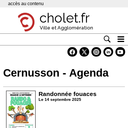
Panneau de gestion des cookies
accès au contenu
cholet.fr
Ville et Agglomération
Actualité
Vivre à Cholet
Cernusson - Agenda
Economie
Services
Randonnée fouaces
Contacts
Le 14 septembre 2025