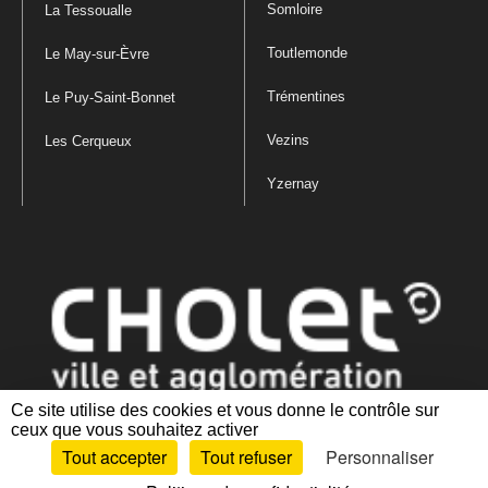
Somloire
La Tessoualle
Toutlemonde
Le May-sur-Èvre
Trémentines
Le Puy-Saint-Bonnet
Vezins
Les Cerqueux
Yzernay
Ce site utilise des cookies et vous donne le contrôle sur
ceux que vous souhaitez activer
Mentions légales
|
Politique de confidentialité
|
Politique de gestion
Tout accepter
Tout refuser
Personnaliser
des cookies
|
Plan du site
|
Accessibilité : partiellement conforme