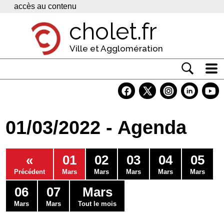
Panneau de gestion des cookies
accès au contenu
cholet.fr
Ville et Agglomération
Actualité
Vivre à Cholet
01/03/2022 - Agenda
Economie
Services
«
01
02
03
04
05
Contacts
Précédent
Mars
Mars
Mars
Mars
Mars
06
07
Mars
Mars
Mars
Tout le mois