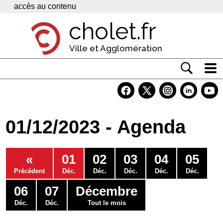
Panneau de gestion des cookies
accès au contenu
cholet.fr
Ville et Agglomération
Actualité
Vivre à Cholet
01/12/2023 - Agenda
Economie
Services
«
01
02
03
04
05
Contacts
Précédent
Déc.
Déc.
Déc.
Déc.
Déc.
06
07
Décembre
Déc.
Déc.
Tout le mois