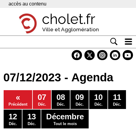
Panneau de gestion des cookies
accès au contenu
cholet.fr
Ville et Agglomération
Actualité
Vivre à Cholet
07/12/2023 - Agenda
Economie
Services
«
07
08
09
10
11
Contacts
Précédent
Déc.
Déc.
Déc.
Déc.
Déc.
12
13
Décembre
Déc.
Déc.
Tout le mois