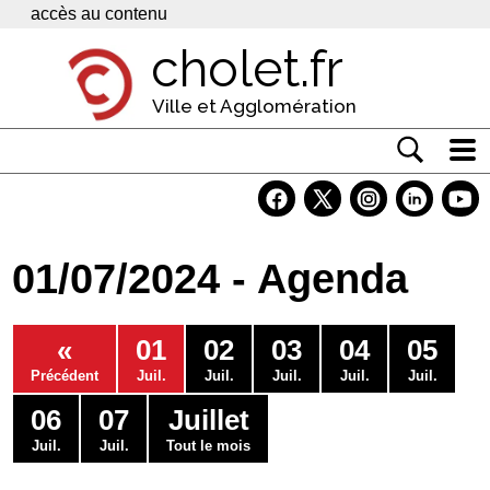
Panneau de gestion des cookies
accès au contenu
cholet.fr
Ville et Agglomération
Actualité
Vivre à Cholet
01/07/2024 - Agenda
Economie
Services
«
01
02
03
04
05
Contacts
Précédent
Juil.
Juil.
Juil.
Juil.
Juil.
06
07
Juillet
Juil.
Juil.
Tout le mois