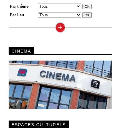
Par thème
Par lieu
+
CINÉMA
ESPACES CULTURELS