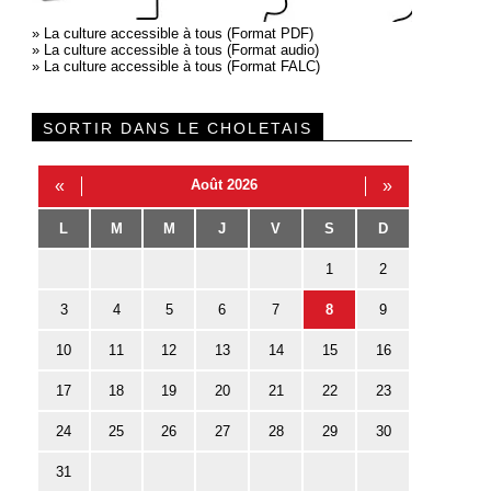
»
La culture accessible à tous (Format PDF)
»
La culture accessible à tous (Format audio)
»
La culture accessible à tous (Format FALC)
SORTIR DANS LE CHOLETAIS
«
Août 2026
»
L
M
M
J
V
S
D
1
2
3
4
5
6
7
8
9
10
11
12
13
14
15
16
17
18
19
20
21
22
23
24
25
26
27
28
29
30
31