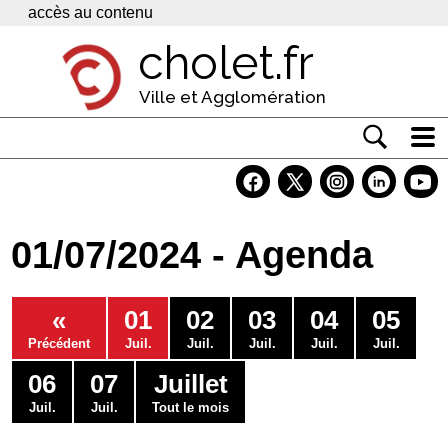
Panneau de gestion des cookies
accès au contenu
cholet.fr
Ville et Agglomération
Actualité
Vivre à Cholet
01/07/2024 - Agenda
Economie
Services
«
01
02
03
04
05
Contacts
Précédent
Juil.
Juil.
Juil.
Juil.
Juil.
06
07
Juillet
Juil.
Juil.
Tout le mois