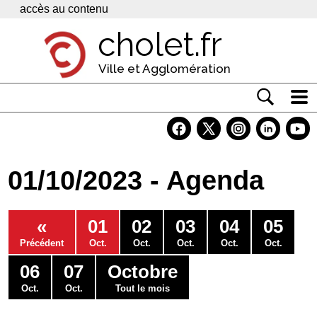
Panneau de gestion des cookies
accès au contenu
cholet.fr
Ville et Agglomération
Actualité
Vivre à Cholet
01/10/2023 - Agenda
Economie
Services
«
01
02
03
04
05
Contacts
Précédent
Oct.
Oct.
Oct.
Oct.
Oct.
06
07
Octobre
Oct.
Oct.
Tout le mois