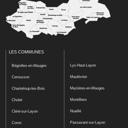
LES COMMUNES
Lys-Haut-Layon
Bégrolles-en-Mauges
Maulévrier
Cernusson
Mazières-en-Mauges
Chanteloup-les-Bois
Montilliers
Cholet
Nuaillé
Cléré-sur-Layon
Passavant-sur-Layon
Coron