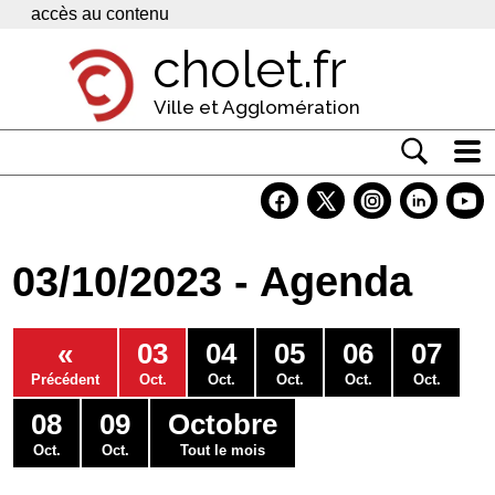
Panneau de gestion des cookies
accès au contenu
cholet.fr
Ville et Agglomération
Actualité
Vivre à Cholet
03/10/2023 - Agenda
Economie
Services
«
03
04
05
06
07
Contacts
Précédent
Oct.
Oct.
Oct.
Oct.
Oct.
08
09
Octobre
Oct.
Oct.
Tout le mois