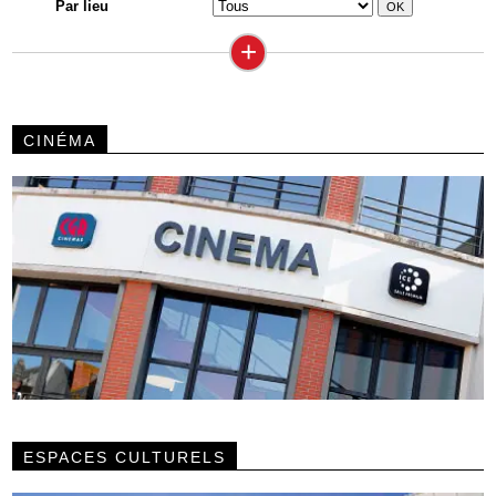
Par lieu
+
CINÉMA
ESPACES CULTURELS