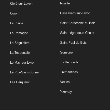
Nuaillé
Cléré-sur-Layon
Passavant-sur-Layon
Coron
Saint-Christophe-du-Bois
La Plaine
Saint-Léger-sous-Cholet
La Romagne
Saint-Paul-du-Bois
La Séguinière
Somloire
La Tessoualle
Toutlemonde
Le May-sur-Èvre
Trémentines
Le Puy-Saint-Bonnet
Vezins
Les Cerqueux
Yzernay