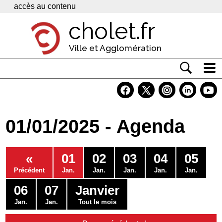
Panneau de gestion des cookies
accès au contenu
cholet.fr
Ville et Agglomération
Actualité
Vivre à Cholet
01/01/2025 - Agenda
Economie
Services
«
01
02
03
04
05
Contacts
Précédent
Jan.
Jan.
Jan.
Jan.
Jan.
06
07
Janvier
Jan.
Jan.
Tout le mois