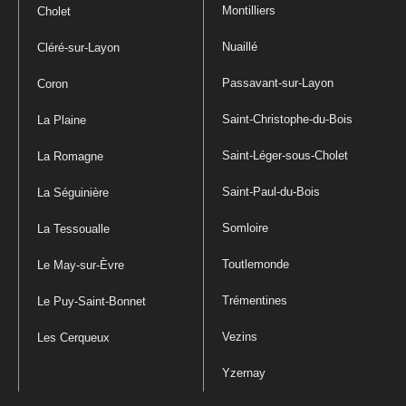
Montilliers
Cholet
Nuaillé
Cléré-sur-Layon
Passavant-sur-Layon
Coron
Saint-Christophe-du-Bois
La Plaine
Saint-Léger-sous-Cholet
La Romagne
Saint-Paul-du-Bois
La Séguinière
Somloire
La Tessoualle
Toutlemonde
Le May-sur-Èvre
Trémentines
Le Puy-Saint-Bonnet
Vezins
Les Cerqueux
Yzernay