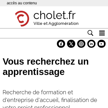
Panneau de gestion des cookies
accès au contenu
cholet.fr
Ville et Agglomération
Actualité
Vivre à Cholet
Vous recherchez un
Economie
apprentissage
Services
Contacts
Recherche de formation et
d'entreprise d'accueil, finalisation de
votre projet professionnel...