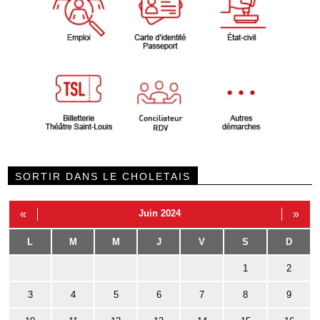
SORTIR DANS LE CHOLETAIS
«
Juin 2024
»
L
M
M
J
V
S
D
1
2
3
4
5
6
7
8
9