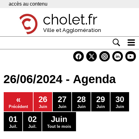
Panneau de gestion des cookies
accès au contenu
cholet.fr
Ville et Agglomération
Actualité
Vivre à Cholet
26/06/2024 - Agenda
Economie
Services
«
26
27
28
29
30
Contacts
Précédent
Juin
Juin
Juin
Juin
Juin
01
02
Juin
Juil.
Juil.
Tout le mois