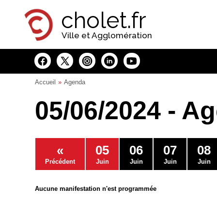
Panneau de gestion des cookies
cholet.fr
Ville et Agglomération
Accueil
Agenda
05/06/2024 - A
«
05
06
07
08
Précédent
Juin
Juin
Juin
Juin
Aucune manifestation n'est programmée