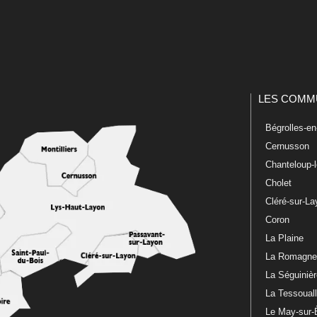
LES COMM
Bégrolles-e
Cernusson
Chanteloup-
Cholet
Cléré-sur-L
Coron
La Plaine
La Romagn
La Séguiniè
La Tessoual
Le May-sur-