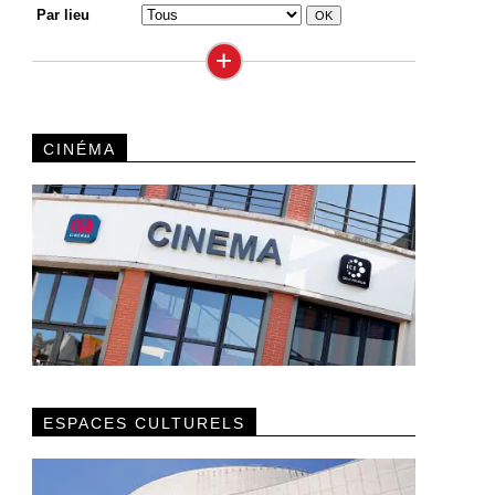
Par lieu
+
CINÉMA
ESPACES CULTURELS