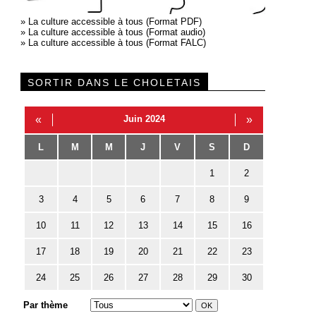
»
La culture accessible à tous (Format PDF)
»
La culture accessible à tous (Format audio)
»
La culture accessible à tous (Format FALC)
SORTIR DANS LE CHOLETAIS
«
Juin 2024
»
L
M
M
J
V
S
D
1
2
3
4
5
6
7
8
9
10
11
12
13
14
15
16
17
18
19
20
21
22
23
24
25
26
27
28
29
30
Par thème