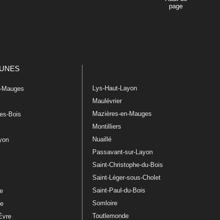
page
UNES
Lys-Haut-Layon
n-Mauges
Maulévrier
Mazières-en-Mauges
les-Bois
Montilliers
Nuaillé
ayon
Passavant-sur-Layon
Saint-Christophe-du-Bois
Saint-Léger-sous-Cholet
e
Saint-Paul-du-Bois
re
Somloire
le
Toutlemonde
Èvre